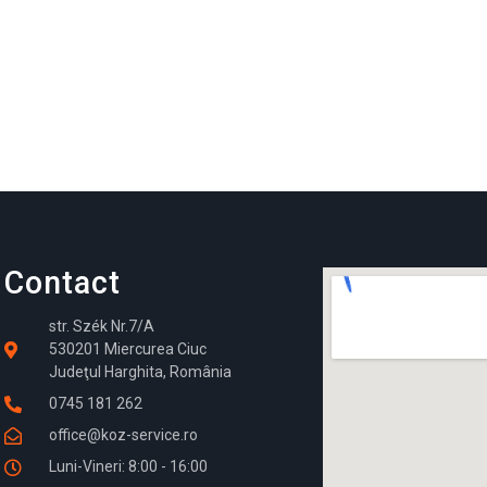
Contact
str. Szék Nr.7/A
530201 Miercurea Ciuc
Judeţul Harghita, România
0745 181 262
office@koz-service.ro
Luni-Vineri: 8:00 - 16:00