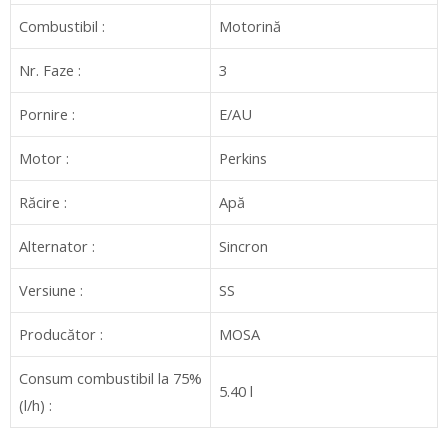
Combustibil :
Motorină
Nr. Faze :
3
Pornire :
E/AU
Motor :
Perkins
Răcire :
Apă
Alternator :
Sincron
Versiune :
SS
Producător :
MOSA
Consum combustibil la 75%
5.40 l
(l/h) :