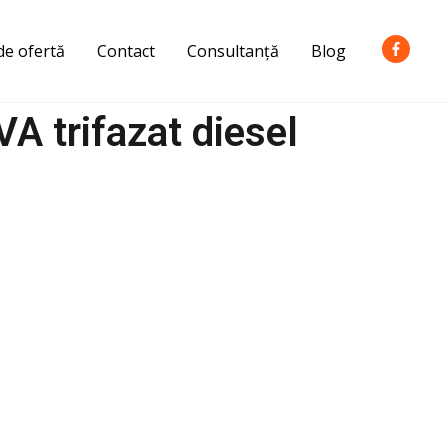
de ofertă
Contact
Consultanță
Blog
A trifazat diesel