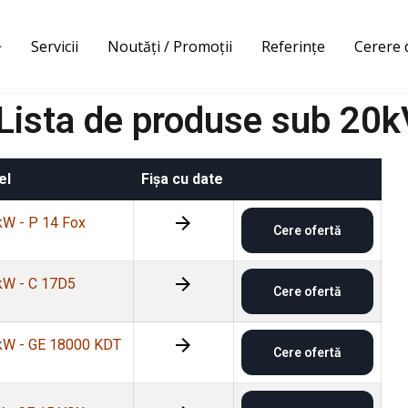
Servicii
Noutăți / Promoții
Referințe
Cerere 
Lista de produse sub 20kV
el
Fișa cu date
kW - P 14 Fox
Cere ofertă
kW - C 17D5
Cere ofertă
kW - GE 18000 KDT
Cere ofertă