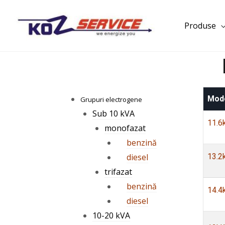
Produse
Mod
Grupuri electrogene
Sub 10 kVA
11.6
monofazat
benzină
diesel
13.2
trifazat
benzină
14.4
diesel
10-20 kVA