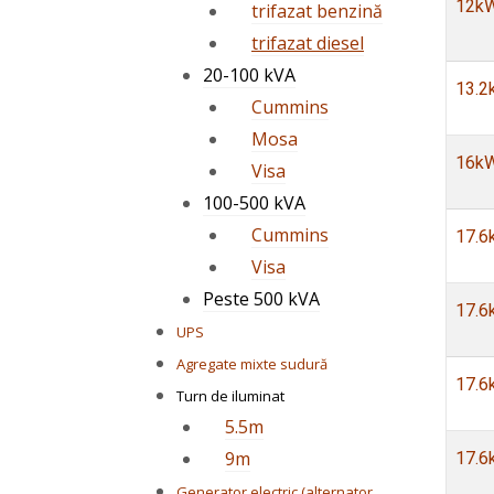
12kW
trifazat benzină
trifazat diesel
20-100 kVA
13.2
Cummins
Mosa
16kW
Visa
100-500 kVA
Cummins
17.6
Visa
Peste 500 kVA
17.6
UPS
Agregate mixte sudură
17.6
Turn de iluminat
5.5m
9m
17.6
Generator electric (alternator