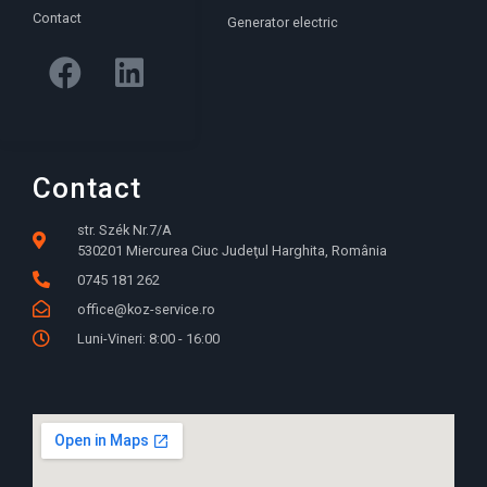
Contact
Generator electric
Contact
str. Szék Nr.7/A
530201 Miercurea Ciuc Judeţul Harghita, România
0745 181 262
office@koz-service.ro
Luni-Vineri: 8:00 - 16:00