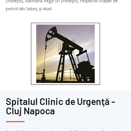
(Ploieşti), Rafinăria Vega Srl (Ploieşti), respectiv staţiile de
petrol din Sebeş şi Aiud.
Spitalul Clinic de Urgenţă -
Cluj Napoca