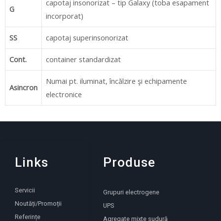
capotaj insonorizat – tip Galaxy (toba esapament
G
incorporat)
SS
capotaj superinsonorizat
Cont.
container standardizat
Numai pt. iluminat, încălzire şi echipamente
Asincron
electronice
Links
Produse
Servicii
Grupuri electrogene
Noutăți/Promoții
UPS
Referințe
Agregate mixte sudură