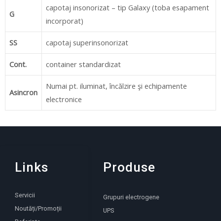
capotaj insonorizat – tip Galaxy (toba esapament
G
incorporat)
SS
capotaj superinsonorizat
Cont.
container standardizat
Numai pt. iluminat, încălzire şi echipamente
Asincron
electronice
Links
Produse
Servicii
Grupuri electrogene
Noutăți/Promoții
UPS