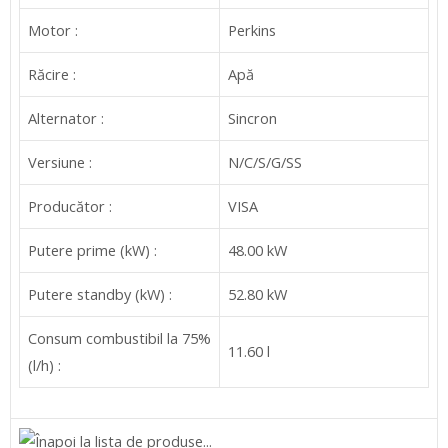
Motor :
Perkins
Răcire :
Apă
Alternator :
Sincron
Versiune :
N/C/S/G/SS
Producător :
VISA
Putere prime (kW) :
48.00 kW
Putere standby (kW) :
52.80 kW
Consum combustibil la 75%
11.60 l
(l/h) :