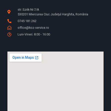
str. Szék Nr.7/A
530201 Miercurea Ciuc Judeţul Harghita, România
0745 181 262
office@koz-service.ro
Luni-Vineri: 8:00 - 16:00