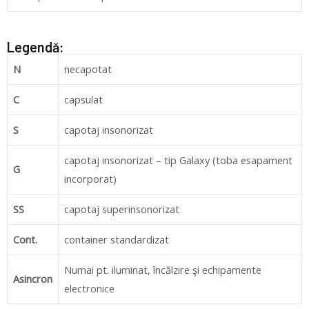
Legendă:
N
necapotat
C
capsulat
S
capotaj insonorizat
capotaj insonorizat – tip Galaxy (toba esapament
G
incorporat)
SS
capotaj superinsonorizat
Cont.
container standardizat
Numai pt. iluminat, încălzire şi echipamente
Asincron
electronice