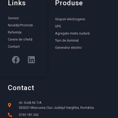
Links
Produse
Servicii
Grupuri electrogene
Noutăți/Promoții
UPS
Referințe
Agregate mixte sudură
Cerere de ofertă
Turn de iluminat
Contact
Generator electric
Contact
str. Szék Nr.7/A
530201 Miercurea Ciuc Judeţul Harghita, România
0745 181 262