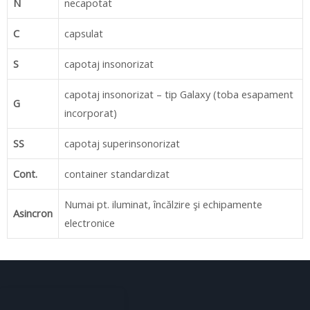
N
necapotat
C
capsulat
S
capotaj insonorizat
capotaj insonorizat – tip Galaxy (toba esapament
G
incorporat)
SS
capotaj superinsonorizat
Cont.
container standardizat
Numai pt. iluminat, încălzire şi echipamente
Asincron
electronice