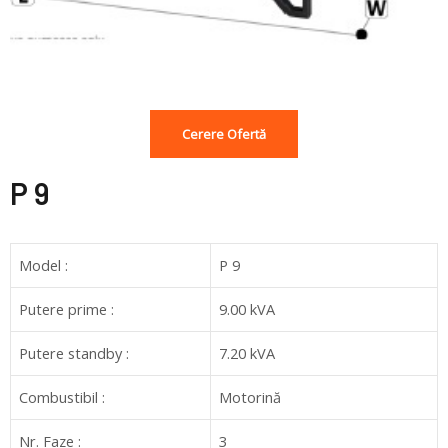
Cerere Ofertă
P 9
Model :
P 9
Putere prime :
9.00 kVA
Putere standby :
7.20 kVA
Combustibil :
Motorină
Nr. Faze :
3